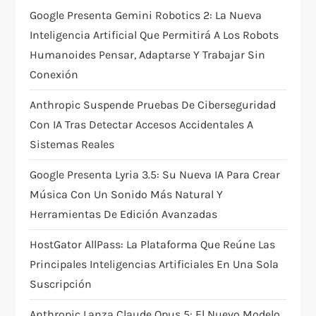
a
Google Presenta Gemini Robotics 2: La Nueva
t
Inteligencia Artificial Que Permitirá A Los Robots
Humanoides Pensar, Adaptarse Y Trabajar Sin
i
Conexión
o
Anthropic Suspende Pruebas De Ciberseguridad
Con IA Tras Detectar Accesos Accidentales A
n
Sistemas Reales
Google Presenta Lyria 3.5: Su Nueva IA Para Crear
Música Con Un Sonido Más Natural Y
Herramientas De Edición Avanzadas
HostGator AllPass: La Plataforma Que Reúne Las
Principales Inteligencias Artificiales En Una Sola
Suscripción
Anthropic Lanza Claude Opus 5: El Nuevo Modelo