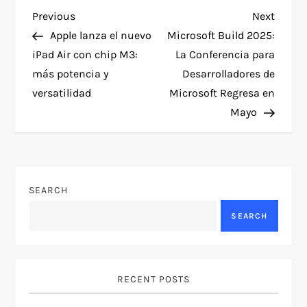
P
Previous
Next
Previous
Next
Post
Post
Apple lanza el nuevo
Microsoft Build 2025:
o
iPad Air con chip M3:
La Conferencia para
más potencia y
Desarrolladores de
s
versatilidad
Microsoft Regresa en
t
Mayo
n
a
SEARCH
v
SEARCH
i
g
RECENT POSTS