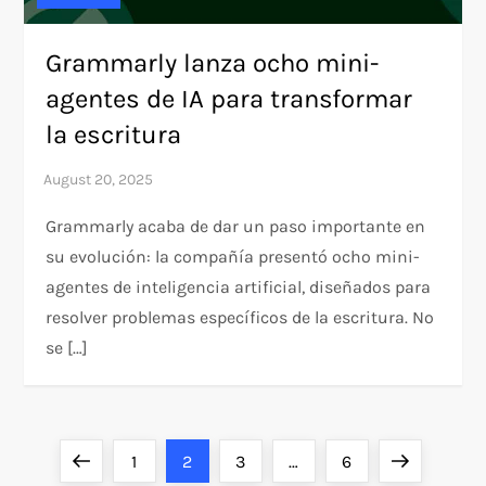
Grammarly lanza ocho mini-
agentes de IA para transformar
la escritura
Grammarly acaba de dar un paso importante en
su evolución: la compañía presentó ocho mini-
agentes de inteligencia artificial, diseñados para
resolver problemas específicos de la escritura. No
se […]
P
Previous
Page
Page
Page
Page
Next
1
2
3
…
6