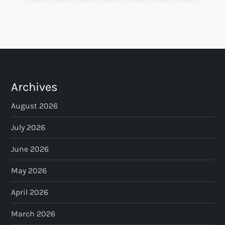
o
page
page
s
t
s
Archives
p
August 2026
a
July 2026
June 2026
g
May 2026
i
April 2026
n
March 2026