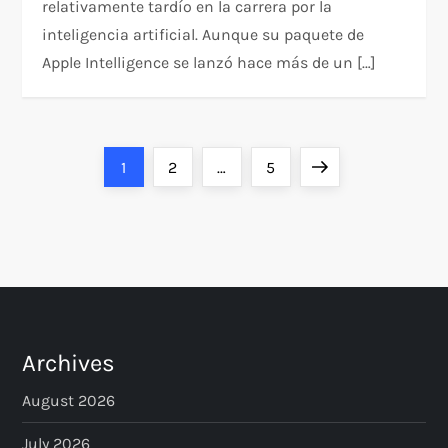
relativamente tardío en la carrera por la
inteligencia artificial. Aunque su paquete de
Apple Intelligence se lanzó hace más de un […]
P
Page
Page
Page
Next
1
2
…
5
o
page
s
t
s
Archives
p
August 2026
July 2026