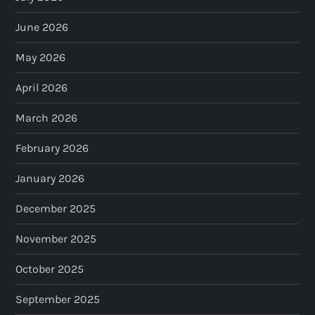
a
June 2026
g
May 2026
i
April 2026
n
March 2026
a
February 2026
t
January 2026
i
December 2025
o
November 2025
n
October 2025
September 2025