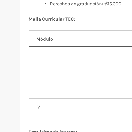
Derechos de graduación: ₡15.300
Malla Curricular TEC:
Módulo
I
II
III
IV
Requisitos de ingreso: