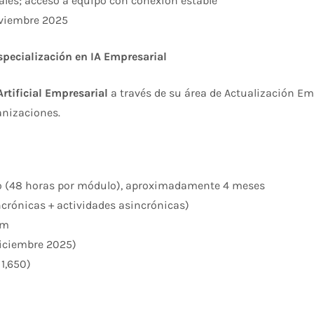
ales; acceso a equipo con conexión estable
viembre 2025​
Especialización en IA Empresarial
Artificial Empresarial
a través de su área de Actualización Em
nizaciones.​
 (48 horas por módulo), aproximadamente 4 meses
ncrónicas + actividades asincrónicas)
pm
diciembre 2025)
,650)​