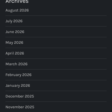
Archives
p
August 2026
a
July 2026
June 2026
g
May 2026
i
April 2026
n
March 2026
a
February 2026
t
January 2026
i
December 2025
o
November 2025