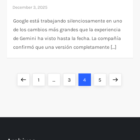
Google está trabajando silenciosamente en uno
de los cambios más grandes que la experiencia
de Gemini ha visto hasta la fecha. La compañía
confirmó que una versión completamente […]
P
Previous
Page
Page
Page
Page
Next
1
…
3
4
5
o
page
page
s
t
s