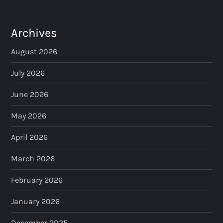
t
s
Archives
p
August 2026
a
July 2026
June 2026
g
May 2026
i
April 2026
n
March 2026
a
February 2026
t
January 2026
i
December 2025