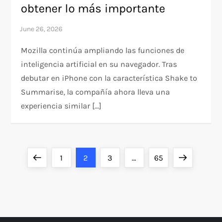
obtener lo más importante
Mozilla continúa ampliando las funciones de
inteligencia artificial en su navegador. Tras
debutar en iPhone con la característica Shake to
Summarise, la compañía ahora lleva una
experiencia similar […]
P
Previous
Page
Page
Page
Page
Next
1
2
3
…
65
o
page
page
s