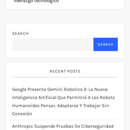
t
liderazgo tecnológico
n
a
SEARCH
v
SEARCH
i
g
RECENT POSTS
a
Google Presenta Gemini Robotics 2: La Nueva
t
Inteligencia Artificial Que Permitirá A Los Robots
Humanoides Pensar, Adaptarse Y Trabajar Sin
i
Conexión
o
Anthropic Suspende Pruebas De Ciberseguridad