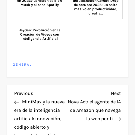
en 2026? La visión de Elon
actualización Gemini Drop
Musk y el caso Spotify
de octubre 2025: un salto
masivo en productividad,
creativ...
HeyGen: Revolución en la
Creación de Videos con
Inteligencia Artificial
GENERAL
P
Previous
Next
Previous
Next
Post
Post
MiniMax y la nueva
Nova Act: el agente de IA
o
era de la inteligencia
de Amazon que navega
artificial: innovación,
la web por ti
s
código abierto y