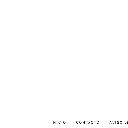
Skip
to
content
INICIO
CONTACTO
AVISO L