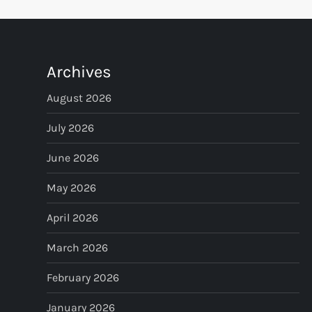
o
s
t
Archives
s
August 2026
p
July 2026
June 2026
a
May 2026
g
April 2026
i
March 2026
n
February 2026
a
January 2026