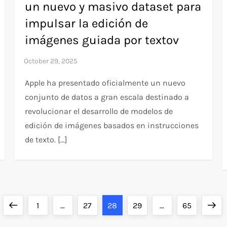
un nuevo y masivo dataset para
impulsar la edición de
imágenes guiada por textov
Apple ha presentado oficialmente un nuevo
conjunto de datos a gran escala destinado a
revolucionar el desarrollo de modelos de
edición de imágenes basados en instrucciones
de texto. […]
Previous
Page
Page
Page
Page
Page
Next
1
…
27
28
29
…
65
page
page