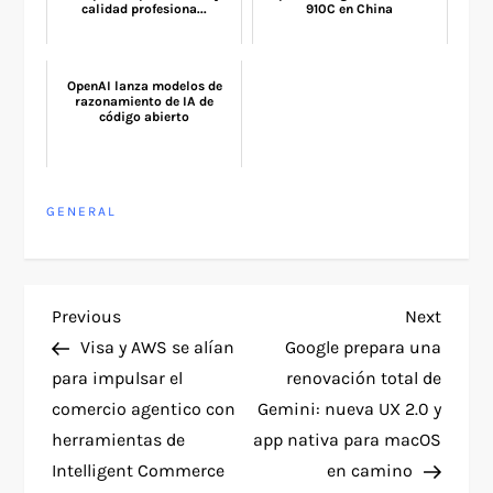
calidad profesiona...
910C en China
OpenAI lanza modelos de
razonamiento de IA de
código abierto
GENERAL
P
Previous
Next
Previous
Next
Post
Post
Visa y AWS se alían
Google prepara una
o
para impulsar el
renovación total de
comercio agentico con
Gemini: nueva UX 2.0 y
s
herramientas de
app nativa para macOS
t
Intelligent Commerce
en camino