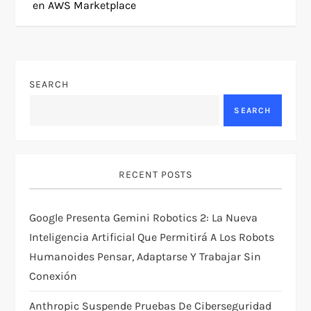
en AWS Marketplace
n
a
v
SEARCH
SEARCH
i
g
RECENT POSTS
a
t
Google Presenta Gemini Robotics 2: La Nueva
Inteligencia Artificial Que Permitirá A Los Robots
i
Humanoides Pensar, Adaptarse Y Trabajar Sin
Conexión
o
Anthropic Suspende Pruebas De Ciberseguridad