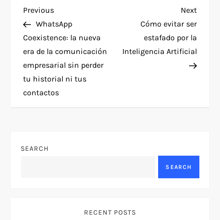
P
Previous
Next
Previous
Next
Post
Post
WhatsApp
Cómo evitar ser
o
Coexistence: la nueva
estafado por la
era de la comunicación
Inteligencia Artificial
s
empresarial sin perder
t
tu historial ni tus
contactos
n
a
v
SEARCH
SEARCH
i
g
RECENT POSTS