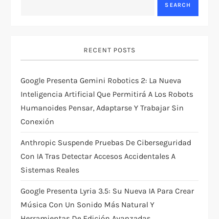
SEARCH
v
i
RECENT POSTS
g
Google Presenta Gemini Robotics 2: La Nueva
a
Inteligencia Artificial Que Permitirá A Los Robots
t
Humanoides Pensar, Adaptarse Y Trabajar Sin
Conexión
i
Anthropic Suspende Pruebas De Ciberseguridad
o
Con IA Tras Detectar Accesos Accidentales A
Sistemas Reales
n
Google Presenta Lyria 3.5: Su Nueva IA Para Crear
Música Con Un Sonido Más Natural Y
Herramientas De Edición Avanzadas