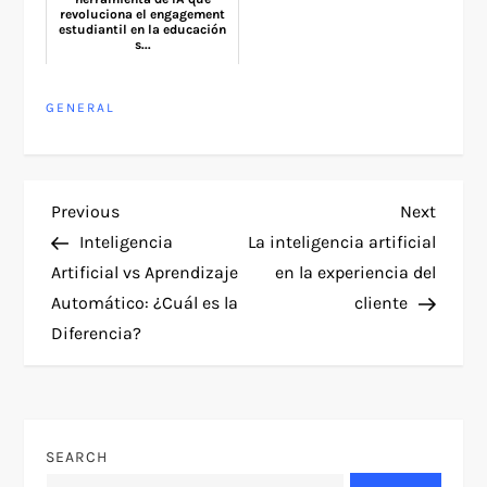
revoluciona el engagement
estudiantil en la educación
s...
GENERAL
P
Previous
Next
Previous
Next
Post
Post
Inteligencia
La inteligencia artificial
o
Artificial vs Aprendizaje
en la experiencia del
Automático: ¿Cuál es la
cliente
s
Diferencia?
t
n
SEARCH
a