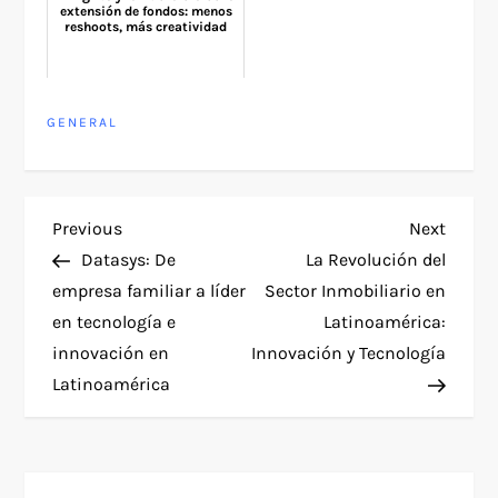
extensión de fondos: menos
reshoots, más creatividad
GENERAL
P
Previous
Next
Previous
Next
Post
Post
Datasys: De
La Revolución del
o
empresa familiar a líder
Sector Inmobiliario en
en tecnología e
Latinoamérica:
s
innovación en
Innovación y Tecnología
t
Latinoamérica
n