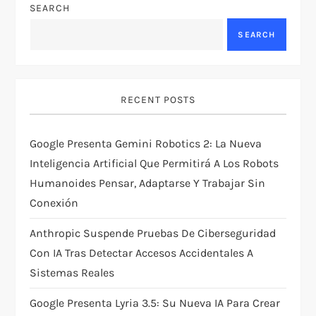
a
SEARCH
v
SEARCH
i
g
RECENT POSTS
a
Google Presenta Gemini Robotics 2: La Nueva
t
Inteligencia Artificial Que Permitirá A Los Robots
Humanoides Pensar, Adaptarse Y Trabajar Sin
i
Conexión
o
Anthropic Suspende Pruebas De Ciberseguridad
Con IA Tras Detectar Accesos Accidentales A
n
Sistemas Reales
Google Presenta Lyria 3.5: Su Nueva IA Para Crear