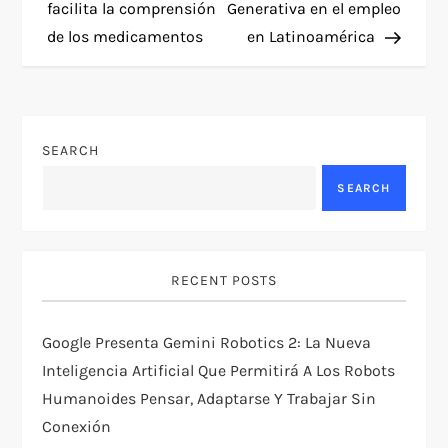
facilita la comprensión
Generativa en el empleo
s
de los medicamentos
en Latinoamérica
t
n
SEARCH
a
SEARCH
v
i
RECENT POSTS
g
Google Presenta Gemini Robotics 2: La Nueva
a
Inteligencia Artificial Que Permitirá A Los Robots
t
Humanoides Pensar, Adaptarse Y Trabajar Sin
Conexión