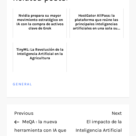
Nvidia prepara su mayor
HostGator AllPass: la
movimiento estratégico en
plataforma que reúne las
IA con la compra de activos
principales inteligencias
clave de Grok
artificiales en una sola su...
TinyML: La Revolución de la
Inteligencia Artificial en la
Agricultura
GENERAL
P
Previous
Next
Previous
Next
Post
Post
MeQA : la nueva
El impacto de la
o
herramienta con IA que
Inteligencia Artificial