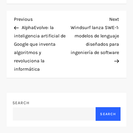
P
Previous
Next
Previous
Next
Post
Post
AlphaEvolve: la
Windsurf lanza SWE-1:
o
inteligencia artificial de
modelos de lenguaje
Google que inventa
diseñados para
s
algoritmos y
ingeniería de software
t
revoluciona la
informática
n
a
v
SEARCH
SEARCH
i