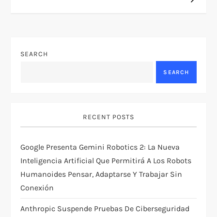
n
a
v
SEARCH
SEARCH
i
g
RECENT POSTS
a
t
Google Presenta Gemini Robotics 2: La Nueva
Inteligencia Artificial Que Permitirá A Los Robots
i
Humanoides Pensar, Adaptarse Y Trabajar Sin
Conexión
o
Anthropic Suspende Pruebas De Ciberseguridad