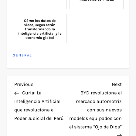
Cómo los datos de
videojuegos están
transformando la
inteligencia artificial y la
economía global
GENERAL
P
Previous
Next
Previous
Next
Post
Post
Curia: La
BYD revoluciona el
o
Inteligencia Artificial
mercado automotriz
que revoluciona el
con sus nuevos
s
Poder Judicial del Perú
modelos equipados con
t
el sistema “Ojo de Dios”