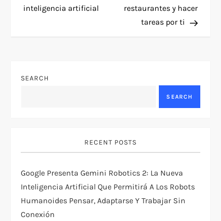
s
inteligencia artificial
restaurantes y hacer
t
tareas por ti
n
a
SEARCH
v
SEARCH
i
g
RECENT POSTS
a
Google Presenta Gemini Robotics 2: La Nueva
t
Inteligencia Artificial Que Permitirá A Los Robots
Humanoides Pensar, Adaptarse Y Trabajar Sin
i
Conexión