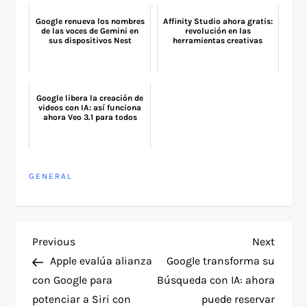
Google renueva los nombres
Affinity Studio ahora gratis:
de las voces de Gemini en
revolución en las
sus dispositivos Nest
herramientas creativas
Google libera la creación de
videos con IA: así funciona
ahora Veo 3.1 para todos
GENERAL
P
Previous
Next
Previous
Next
Post
Post
Apple evalúa alianza
Google transforma su
o
con Google para
Búsqueda con IA: ahora
potenciar a Siri con
puede reservar