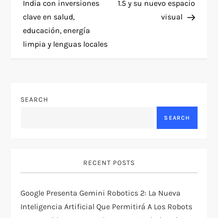
India con inversiones
1.5 y su nuevo espacio
t
clave en salud,
visual
educación, energía
n
limpia y lenguas locales
a
v
SEARCH
i
SEARCH
g
a
RECENT POSTS
t
Google Presenta Gemini Robotics 2: La Nueva
i
Inteligencia Artificial Que Permitirá A Los Robots