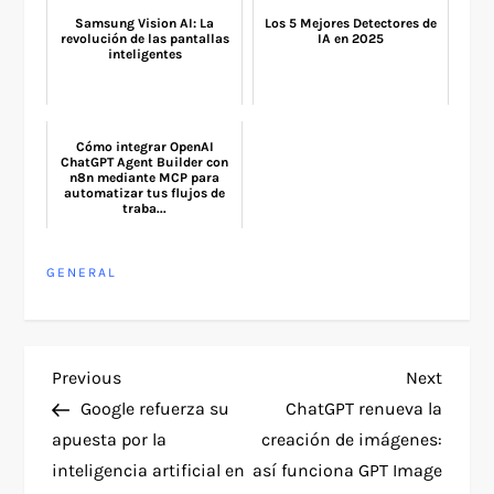
Samsung Vision AI: La
Los 5 Mejores Detectores de
revolución de las pantallas
IA en 2025
inteligentes
Cómo integrar OpenAI
ChatGPT Agent Builder con
n8n mediante MCP para
automatizar tus flujos de
traba...
GENERAL
P
Previous
Next
Previous
Next
Post
Post
Google refuerza su
ChatGPT renueva la
o
apuesta por la
creación de imágenes:
inteligencia artificial en
así funciona GPT Image
s