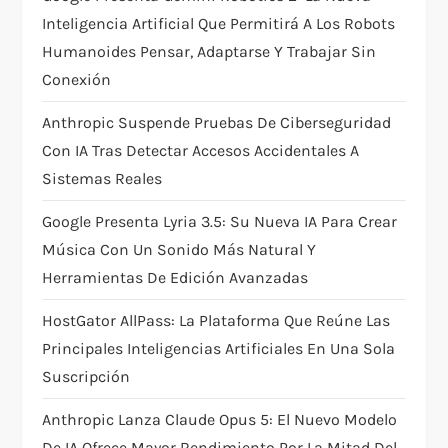
i
Inteligencia Artificial Que Permitirá A Los Robots
Humanoides Pensar, Adaptarse Y Trabajar Sin
o
Conexión
n
Anthropic Suspende Pruebas De Ciberseguridad
Con IA Tras Detectar Accesos Accidentales A
Sistemas Reales
Google Presenta Lyria 3.5: Su Nueva IA Para Crear
Música Con Un Sonido Más Natural Y
Herramientas De Edición Avanzadas
HostGator AllPass: La Plataforma Que Reúne Las
Principales Inteligencias Artificiales En Una Sola
Suscripción
Anthropic Lanza Claude Opus 5: El Nuevo Modelo
De IA Ofrece Mayor Rendimiento Por La Mitad Del