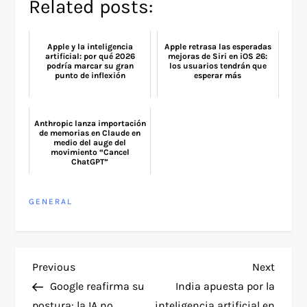
Related posts:
Apple y la inteligencia
Apple retrasa las esperadas
artificial: por qué 2026
mejoras de Siri en iOS 26:
podría marcar su gran
los usuarios tendrán que
punto de inflexión
esperar más
Anthropic lanza importación
de memorias en Claude en
medio del auge del
movimiento “Cancel
ChatGPT”
GENERAL
P
Previous
Next
Previous
Next
Post
Post
Google reafirma su
India apuesta por la
o
postura: la IA no
inteligencia artificial en