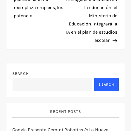
reemplaza empleos, los
la educación: el
s
potencia
Ministerio de
t
Educación integrará la
IA en el plan de estudios
n
escolar
a
v
SEARCH
i
SEARCH
g
a
RECENT POSTS
t
Google Presenta Gemini Robotics 2: La Nueva