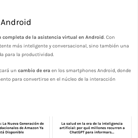
n Android
 completa de la asistencia virtual en Android
. Con
stente más inteligente y conversacional, sino también una
da para la productividad.
rcará un
cambio de era
en los smartphones Android, donde
mento para convertirse en el núcleo de la interacción
 La Nueva Generación de
La salud en la era de la inteligencia
dacionales de Amazon Ya
artificial: por qué millones recurren a
stá Disponible
ChatGPT para informars...