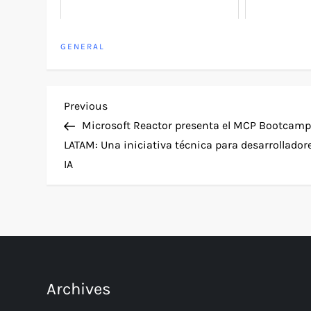
GENERAL
P
Previous
Previous
Post
Microsoft Reactor presenta el MCP Bootcam
o
LATAM: Una iniciativa técnica para desarrollador
IA
s
t
n
a
Archives
v