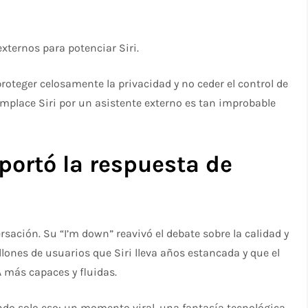
xternos para potenciar Siri.
proteger celosamente la privacidad y no ceder el control de
emplace Siri por un asistente externo es tan improbable
portó la respuesta de
ación. Su “I’m down” reavivó el debate sobre la calidad y
illones de usuarios que Siri lleva años estancada y que el
 más capaces y fluidas.
endo solo eso: un momento viral, una fantasía tecnológica