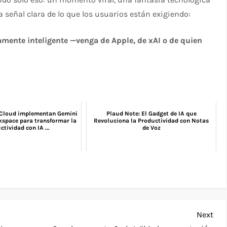
 señal clara de lo que los usuarios están exigiendo:
ramente inteligente —venga de Apple, de xAI o de quien
 Cloud implementan Gemini
Plaud Note: El Gadget de IA que
space para transformar la
Revoluciona la Productividad con Notas
ctividad con IA ...
de Voz
Nex
Next