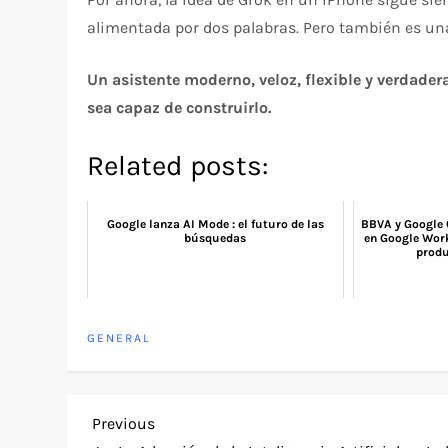
alimentada por dos palabras. Pero también es una
Un asistente moderno, veloz, flexible y verdade
sea capaz de construirlo.
Related posts:
Google lanza AI Mode : el futuro de las
BBVA y Google
búsquedas
en Google Work
produ
GENERAL
P
Previous
Previous