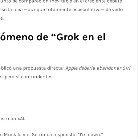
punto de comparación inevitable en el creciente debate
or eso la idea —aunque totalmente especulativa— de verlo
e.
ómeno de “Grok en el
ublicó una propuesta directa:
Apple debería abandonar Siri
s, pero sí contundentes:
ose con xAI.
s Musk la vio. Su única respuesta: “I’m down.”