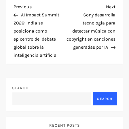
P
Previous
Next
Previous
Next
Post
Post
AI Impact Summit
Sony desarrolla
o
2026: India se
tecnología para
posiciona como
detectar música con
s
epicentro del debate
copyright en canciones
t
global sobre la
generadas por IA
inteligencia artificial
n
a
v
SEARCH
SEARCH
i
g
RECENT POSTS