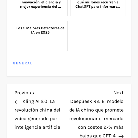
innovación, eficiencia y
qué millones recurren a
mejor experiencia del ...
ChatGPT para informars...
Los 5 Mejores Detectores de
IA en 2025
GENERAL
P
Previous
Next
Previous
Next
Post
Post
Kling AI 2.0: La
DeepSeek R2: El modelo
o
revolución china del
de IA chino que promete
video generado por
revolucionar el mercado
s
inteligencia artificial
con costos 97% más
bajos que GPT-4