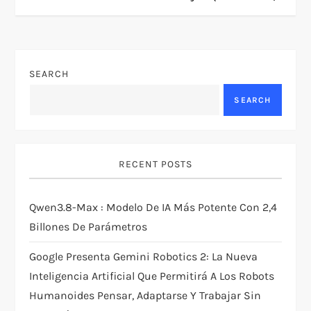
t
n
a
SEARCH
v
SEARCH
i
g
RECENT POSTS
a
Qwen3.8-Max : Modelo De IA Más Potente Con 2,4
t
Billones De Parámetros
i
Google Presenta Gemini Robotics 2: La Nueva
Inteligencia Artificial Que Permitirá A Los Robots
o
Humanoides Pensar, Adaptarse Y Trabajar Sin