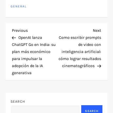
GENERAL
P
Previous
Next
Previous
Next
Post
Post
OpenAI lanza
Como escribir prompts
o
ChatGPT Go en India: su
de video con
plan más económico
inteligencia artificial:
s
para impulsar la
cómo lograr resultados
t
adopción de la IA
cinematográficos
generativa
n
a
v
SEARCH
SEARCH