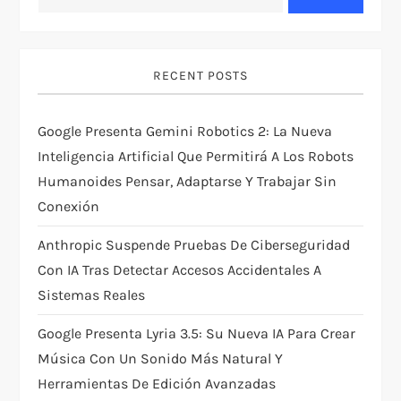
i
g
RECENT POSTS
a
t
Google Presenta Gemini Robotics 2: La Nueva
Inteligencia Artificial Que Permitirá A Los Robots
i
Humanoides Pensar, Adaptarse Y Trabajar Sin
Conexión
o
Anthropic Suspende Pruebas De Ciberseguridad
n
Con IA Tras Detectar Accesos Accidentales A
Sistemas Reales
Google Presenta Lyria 3.5: Su Nueva IA Para Crear
Música Con Un Sonido Más Natural Y
Herramientas De Edición Avanzadas