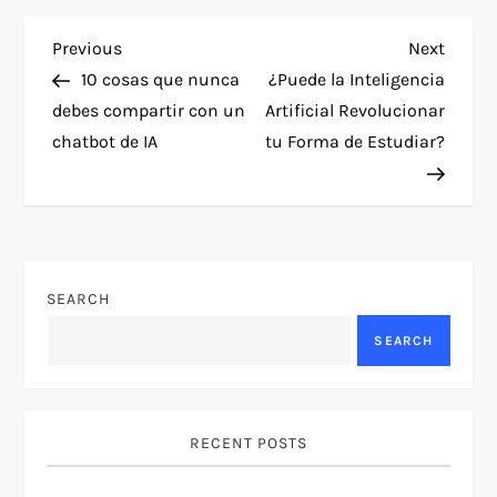
P
Previous
Next
Previous
Next
Post
Post
10 cosas que nunca
¿Puede la Inteligencia
o
debes compartir con un
Artificial Revolucionar
chatbot de IA
tu Forma de Estudiar?
s
t
n
SEARCH
a
SEARCH
v
i
RECENT POSTS
g