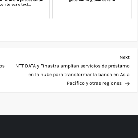
r IA: ahora puedes editar
gobernanza global de la IA
con tu voz o text...
Nex
Next
Pos
os
NTT DATA y Finastra amplían servicios de préstamo
en la nube para transformar la banca en Asia
Pacífico y otras regiones