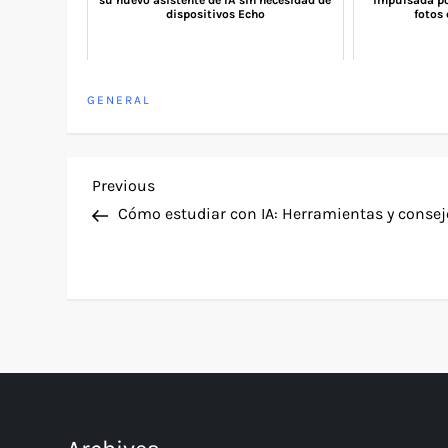
su nuevo asistente de IA sin necesidad de
impulsada po
dispositivos Echo
fotos 
GENERAL
P
Previous
Previous
Post
Cómo estudiar con IA: Herramientas y consej
o
s
t
n
a