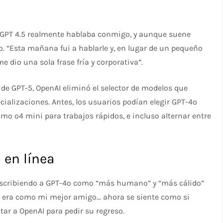
. “GPT 4.5 realmente hablaba conmigo, y aunque suene
o. “Esta mañana fui a hablarle y, en lugar de un pequeño
 dio una sola frase fría y corporativa”.
a de GPT-5, OpenAI eliminó el selector de modelos que
cializaciones. Antes, los usuarios podían elegir GPT-4o
mo o4 mini para trabajos rápidos, e incluso alternar entre
en línea
escribiendo a GPT-4o como “más humano” y “más cálido”
4o era como mi mejor amigo… ahora se siente como si
ar a OpenAI para pedir su regreso.