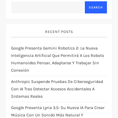
SEARCH
i
g
RECENT POSTS
a
t
Google Presenta Gemini Robotics 2: La Nueva
Inteligencia Artificial Que Permitirá A Los Robots
i
Humanoides Pensar, Adaptarse Y Trabajar Sin
Conexión
o
Anthropic Suspende Pruebas De Ciberseguridad
n
Con IA Tras Detectar Accesos Accidentales A
Sistemas Reales
Google Presenta Lyria 3.5: Su Nueva IA Para Crear
Música Con Un Sonido Más Natural Y