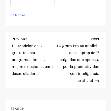
GENERAL
P
Previous
Next
Previous
Next
Post
Post
Modelos de IA
LG gram Pro AI: análisis
o
gratuitos para
de la laptop de 17
programación: las
pulgadas que apuesta
s
mejores opciones para
por la productividad
t
desarrolladores
con inteligencia
artificial
n
a
v
SEARCH