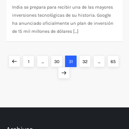
India se prepara para recibir una de las mayores
inversiones tecnológicas de su historia. Google
ha anunciado oficialmente un plan de inversión
de 15 mil millones de dólares […]
P
Previous
Page
Page
Page
Page
Page
1
…
30
31
32
…
65
o
page
Next
page
s
t
s