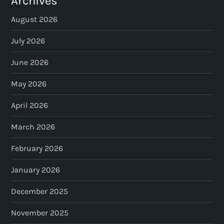
p
Archives
a
August 2026
July 2026
g
June 2026
i
May 2026
n
April 2026
a
March 2026
t
February 2026
i
January 2026
o
December 2025
n
November 2025