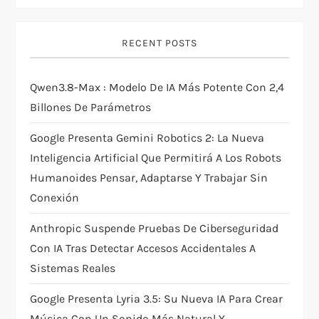
i
g
RECENT POSTS
a
Qwen3.8-Max : Modelo De IA Más Potente Con 2,4
t
Billones De Parámetros
i
Google Presenta Gemini Robotics 2: La Nueva
Inteligencia Artificial Que Permitirá A Los Robots
o
Humanoides Pensar, Adaptarse Y Trabajar Sin
Conexión
n
Anthropic Suspende Pruebas De Ciberseguridad
Con IA Tras Detectar Accesos Accidentales A
Sistemas Reales
Google Presenta Lyria 3.5: Su Nueva IA Para Crear
Música Con Un Sonido Más Natural Y