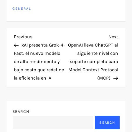
GENERAL
P
Previous
Next
Previous
Next
Post
Post
xAI presenta Grok-4-
OpenAI lleva ChatGPT al
o
Fast: el nuevo modelo
siguiente nivel con
de alto rendimiento y
soporte completo para
s
bajo costo que redefine
Model Context Protocol
t
la eficiencia en IA
(MCP)
n
a
SEARCH
v
SEARCH