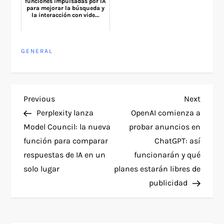
funciones impulsadas por IA
para mejorar la búsqueda y
la interacción con vide...
GENERAL
P
Previous
Next
Previous
Next
Post
Post
Perplexity lanza
OpenAI comienza a
o
Model Council: la nueva
probar anuncios en
función para comparar
ChatGPT: así
s
respuestas de IA en un
funcionarán y qué
t
solo lugar
planes estarán libres de
publicidad
n
a