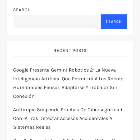
v
SEARCH
SEARCH
i
g
RECENT POSTS
a
t
Google Presenta Gemini Robotics 2: La Nueva
Inteligencia Artificial Que Permitirá A Los Robots
i
Humanoides Pensar, Adaptarse Y Trabajar Sin
Conexión
o
Anthropic Suspende Pruebas De Ciberseguridad
n
Con IA Tras Detectar Accesos Accidentales A
Sistemas Reales