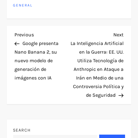
GENERAL
P
Previous
Next
Previous
Next
Post
Post
Google presenta
La Inteligencia Artificial
o
Nano Banana 2, su
en la Guerra: EE. UU.
nuevo modelo de
Utiliza Tecnología de
s
generación de
Anthropic en Ataque a
t
imágenes con IA
Irán en Medio de una
Controversia Política y
n
de Seguridad
a
v
SEARCH