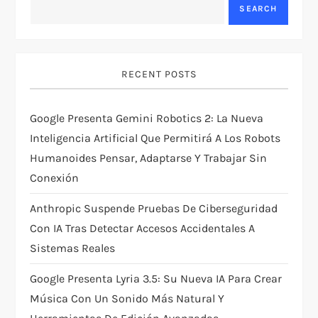
i
SEARCH
g
a
RECENT POSTS
t
Google Presenta Gemini Robotics 2: La Nueva
i
Inteligencia Artificial Que Permitirá A Los Robots
Humanoides Pensar, Adaptarse Y Trabajar Sin
o
Conexión
n
Anthropic Suspende Pruebas De Ciberseguridad
Con IA Tras Detectar Accesos Accidentales A
Sistemas Reales
Google Presenta Lyria 3.5: Su Nueva IA Para Crear
Música Con Un Sonido Más Natural Y