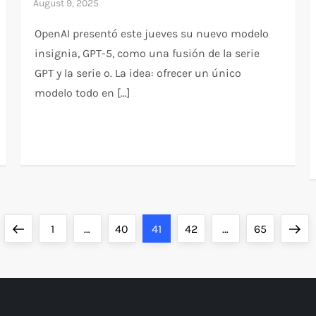
OpenAI presentó este jueves su nuevo modelo
insignia, GPT-5, como una fusión de la serie
GPT y la serie o. La idea: ofrecer un único
modelo todo en […]
Previous
Page
Page
Page
Page
Page
Next
1
…
40
41
42
…
65
page
page