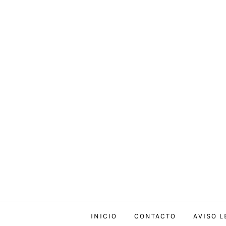
Skip
to
content
INICIO
CONTACTO
AVISO L