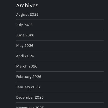
t
Archives
s
August 2026
p
July 2026
June 2026
a
May 2026
g
April 2026
i
March 2026
n
February 2026
a
January 2026
t
December 2025
i
November 2025