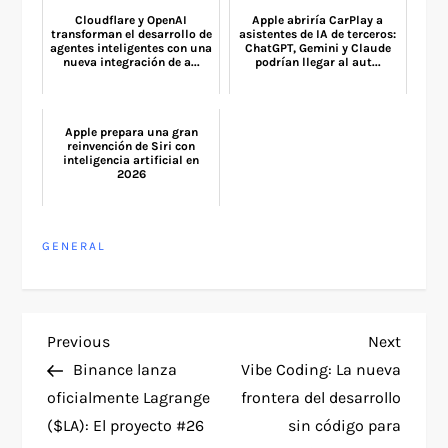
Cloudflare y OpenAI
Apple abriría CarPlay a
transforman el desarrollo de
asistentes de IA de terceros:
agentes inteligentes con una
ChatGPT, Gemini y Claude
nueva integración de a...
podrían llegar al aut...
Apple prepara una gran
reinvención de Siri con
inteligencia artificial en
2026
GENERAL
P
Previous
Next
Previous
Next
Post
Post
Binance lanza
Vibe Coding: La nueva
o
oficialmente Lagrange
frontera del desarrollo
($LA): El proyecto #26
sin código para
s