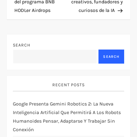
del programa BNB
creativos, fundadores y
t
HODLer Airdrops
curiosos de la IA
n
a
SEARCH
v
SEARCH
i
g
RECENT POSTS
a
Google Presenta Gemini Robotics 2: La Nueva
t
Inteligencia Artificial Que Permitirá A Los Robots
Humanoides Pensar, Adaptarse Y Trabajar Sin
i
Conexión