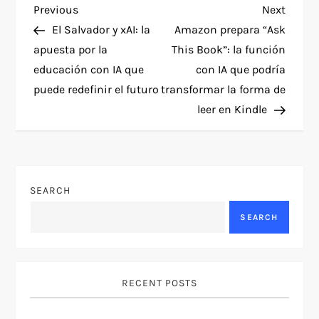
P
Previous
Next
Previous
Next
Post
Post
El Salvador y xAI: la
Amazon prepara “Ask
o
apuesta por la
This Book”: la función
educación con IA que
con IA que podría
s
puede redefinir el futuro
transformar la forma de
t
leer en Kindle
n
a
SEARCH
v
SEARCH
i
g
RECENT POSTS
a