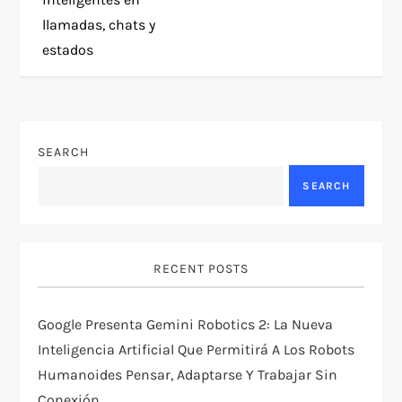
n
llamadas, chats y
estados
a
v
i
SEARCH
g
SEARCH
a
t
RECENT POSTS
i
Google Presenta Gemini Robotics 2: La Nueva
Inteligencia Artificial Que Permitirá A Los Robots
o
Humanoides Pensar, Adaptarse Y Trabajar Sin
Conexión