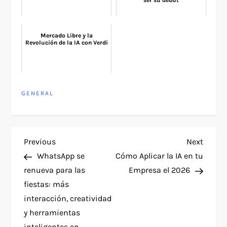
ser su debut
Mercado Libre y la
Revolución de la IA con Verdi
GENERAL
P
Previous
Next
Previous
Next
Post
Post
WhatsApp se
Cómo Aplicar la IA en tu
o
renueva para las
Empresa el 2026
fiestas: más
s
interacción, creatividad
t
y herramientas
inteligentes en