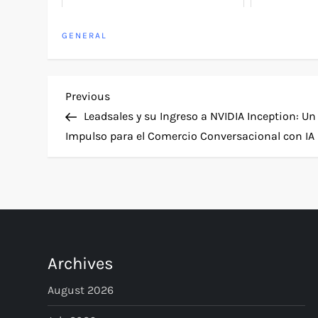
GENERAL
P
Previous
Previous
Post
Leadsales y su Ingreso a NVIDIA Inception: Un
o
Impulso para el Comercio Conversacional con IA
s
t
n
Archives
a
August 2026
v