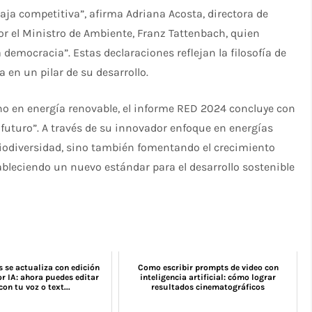
taja competitiva”, afirma Adriana Acosta, directora de
or el Ministro de Ambiente, Franz Tattenbach, quien
 democracia”. Estas declaraciones reflejan la filosofía de
 en un pilar de su desarrollo.
no en energía renovable, el informe RED 2024 concluye con
s futuro”. A través de su innovador enfoque en energías
biodiversidad, sino también fomentando el crecimiento
bleciendo un nuevo estándar para el desarrollo sostenible
 se actualiza con edición
Como escribir prompts de video con
r IA: ahora puedes editar
inteligencia artificial: cómo lograr
con tu voz o text...
resultados cinematográficos