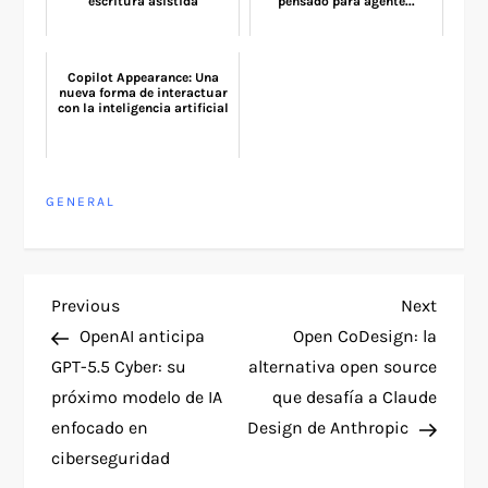
escritura asistida
pensado para agente...
Copilot Appearance: Una
nueva forma de interactuar
con la inteligencia artificial
GENERAL
P
Previous
Next
Previous
Next
Post
Post
OpenAI anticipa
Open CoDesign: la
o
GPT-5.5 Cyber: su
alternativa open source
próximo modelo de IA
que desafía a Claude
s
enfocado en
Design de Anthropic
t
ciberseguridad