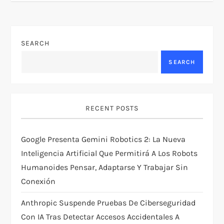
n
a
SEARCH
v
SEARCH
i
g
RECENT POSTS
a
Google Presenta Gemini Robotics 2: La Nueva
t
Inteligencia Artificial Que Permitirá A Los Robots
Humanoides Pensar, Adaptarse Y Trabajar Sin
i
Conexión
o
Anthropic Suspende Pruebas De Ciberseguridad
Con IA Tras Detectar Accesos Accidentales A