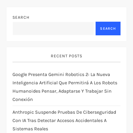
a
v
SEARCH
SEARCH
i
g
RECENT POSTS
a
t
Google Presenta Gemini Robotics 2: La Nueva
Inteligencia Artificial Que Permitirá A Los Robots
i
Humanoides Pensar, Adaptarse Y Trabajar Sin
Conexión
o
Anthropic Suspende Pruebas De Ciberseguridad
n
Con IA Tras Detectar Accesos Accidentales A
Sistemas Reales