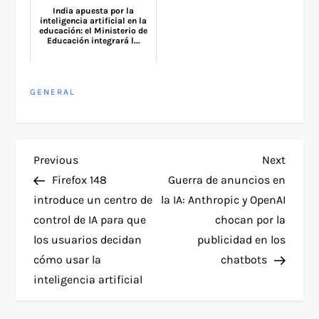
India apuesta por la
inteligencia artificial en la
educación: el Ministerio de
Educación integrará l...
GENERAL
P
Previous
Next
Previous
Next
Post
Post
Firefox 148
Guerra de anuncios en
o
introduce un centro de
la IA: Anthropic y OpenAI
control de IA para que
chocan por la
s
los usuarios decidan
publicidad en los
t
cómo usar la
chatbots
inteligencia artificial
n