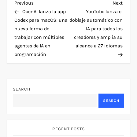
P
Previous
Next
Previous
Next
Post
Post
OpenAI lanza la app
YouTube lanza el
o
Codex para macOS: una
doblaje automático con
nueva forma de
IA para todos los
s
trabajar con múltiples
creadores y amplía su
t
agentes de IA en
alcance a 27 idiomas
programación
n
a
v
SEARCH
SEARCH
i
g
RECENT POSTS
a