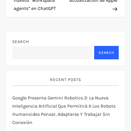
nuevos “workspace
actualización de Apple
t
agents” en ChatGPT
n
a
SEARCH
v
SEARCH
i
g
RECENT POSTS
a
Google Presenta Gemini Robotics 2: La Nueva
t
Inteligencia Artificial Que Permitirá A Los Robots
Humanoides Pensar, Adaptarse Y Trabajar Sin
i
Conexión