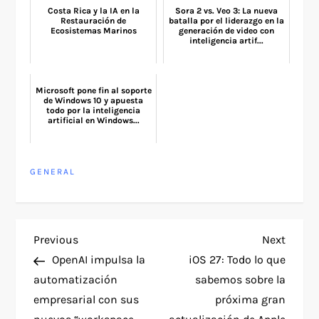
Costa Rica y la IA en la
Sora 2 vs. Veo 3: La nueva
Restauración de
batalla por el liderazgo en la
Ecosistemas Marinos
generación de video con
inteligencia artif...
Microsoft pone fin al soporte
de Windows 10 y apuesta
todo por la inteligencia
artificial en Windows...
GENERAL
P
Previous
Next
Previous
Next
Post
Post
OpenAI impulsa la
iOS 27: Todo lo que
o
automatización
sabemos sobre la
empresarial con sus
próxima gran
s