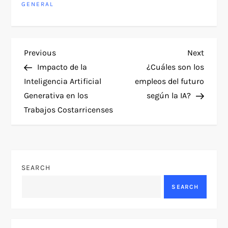
GENERAL
P
Previous
Next
Previous
Next
Post
Post
Impacto de la
¿Cuáles son los
o
Inteligencia Artificial
empleos del futuro
Generativa en los
según la IA?
s
Trabajos Costarricenses
t
n
SEARCH
a
SEARCH
v
i