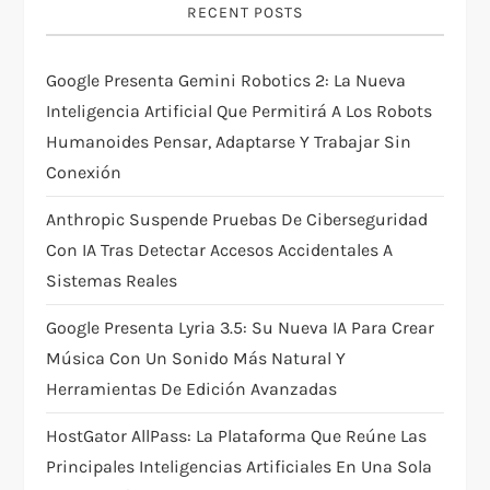
RECENT POSTS
g
Google Presenta Gemini Robotics 2: La Nueva
a
Inteligencia Artificial Que Permitirá A Los Robots
t
Humanoides Pensar, Adaptarse Y Trabajar Sin
Conexión
i
Anthropic Suspende Pruebas De Ciberseguridad
o
Con IA Tras Detectar Accesos Accidentales A
Sistemas Reales
n
Google Presenta Lyria 3.5: Su Nueva IA Para Crear
Música Con Un Sonido Más Natural Y
Herramientas De Edición Avanzadas
HostGator AllPass: La Plataforma Que Reúne Las
Principales Inteligencias Artificiales En Una Sola