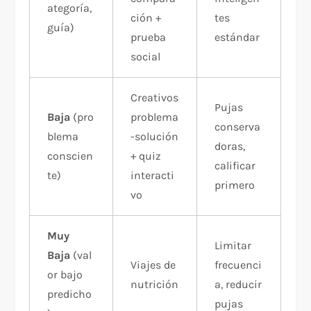
ategoría,
ción +
tes
guía)
prueba
estándar
social
Creativos
Pujas
Baja
(pro
problema
conserva
blema
-solución
doras,
conscien
+ quiz
calificar
te)
interacti
primero
vo
Muy
Limitar
Baja
(val
Viajes de
frecuenci
or bajo
nutrición
a, reducir
predicho
pujas