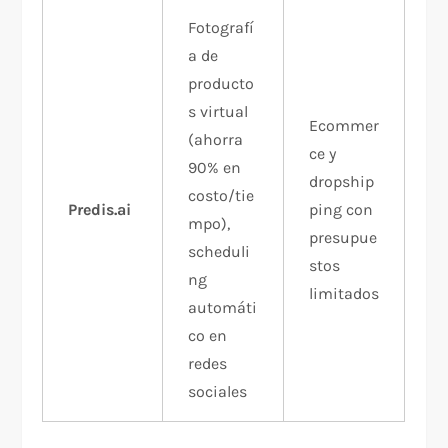
Fotografí
a de
producto
s virtual
Ecommer
(ahorra
ce y
90% en
dropship
costo/tie
Predis.ai
ping con
mpo),
presupue
scheduli
stos
ng
limitados
automáti
co en
redes
sociales