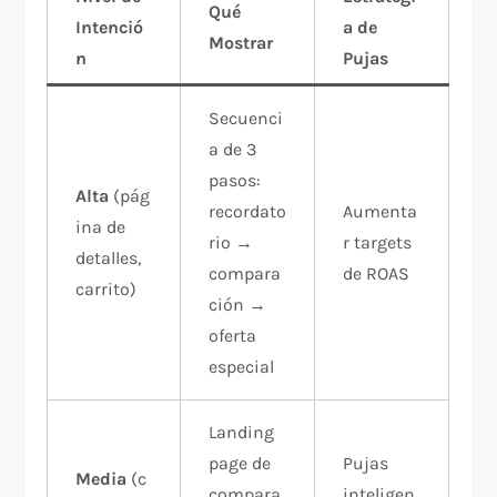
Qué
Intenció
a de
Mostrar
n
Pujas
Secuenci
a de 3
pasos:
Alta
(pág
recordato
Aumenta
ina de
rio →
r targets
detalles,
compara
de ROAS
carrito)
ción →
oferta
especial
Landing
page de
Pujas
Media
(c
compara
inteligen