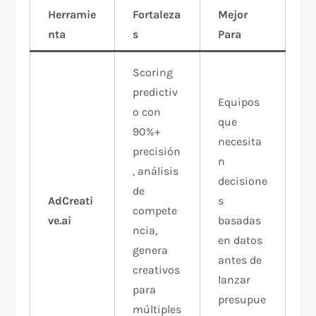
Herramie
Fortaleza
Mejor
nta
s
Para
Scoring
predictiv
Equipos
o con
que
90%+
necesita
precisión
n
, análisis
decisione
de
AdCreati
s
compete
ve.ai
basadas
ncia,
en datos
genera
antes de
creativos
lanzar
para
presupue
múltiples