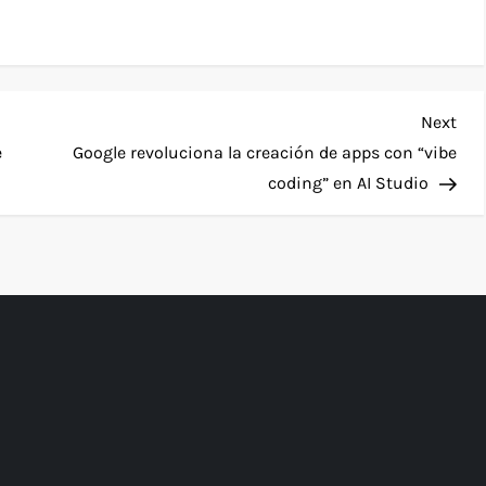
Nex
Next
Pos
e
Google revoluciona la creación de apps con “vibe
coding” en AI Studio