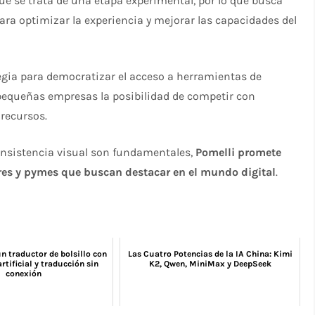
ue se trata de una etapa experimental, por lo que busca
ara optimizar la experiencia y mejorar las capacidades del
egia para democratizar el acceso a herramientas de
s pequeñas empresas la posibilidad de competir con
recursos.
consistencia visual son fundamentales,
Pomelli promete
res y pymes que buscan destacar en el mundo digital
.
un traductor de bolsillo con
Las Cuatro Potencias de la IA China: Kimi
artificial y traducción sin
K2, Qwen, MiniMax y DeepSeek
conexión