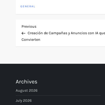
GENERAL
P
Previous
Previous
Post
Creación de Campañas y Anuncios con IA qu
o
Convierten
s
t
n
Archives
a
August 2026
v
July 2026