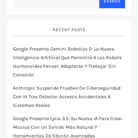
SEARCH
i
g
RECENT POSTS
a
t
Google Presenta Gemini Robotics 2: La Nueva
Inteligencia Artificial Que Permitirá A Los Robots
i
Humanoides Pensar, Adaptarse Y Trabajar Sin
Conexión
o
Anthropic Suspende Pruebas De Ciberseguridad
n
Con IA Tras Detectar Accesos Accidentales A
Sistemas Reales
Google Presenta Lyria 3.5: Su Nueva IA Para Crear
Música Con Un Sonido Más Natural Y
Herramientas De Edición Avanzadas