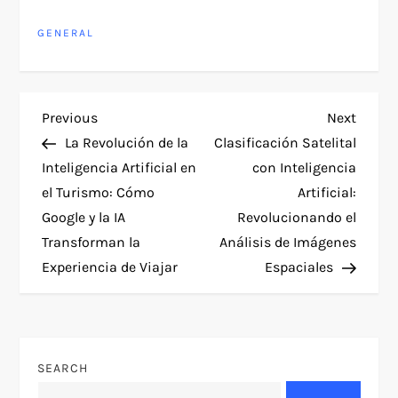
GENERAL
P
Previous
Next
Previous
Next
Post
Post
La Revolución de la
Clasificación Satelital
o
Inteligencia Artificial en
con Inteligencia
el Turismo: Cómo
Artificial:
s
Google y la IA
Revolucionando el
t
Transforman la
Análisis de Imágenes
Experiencia de Viajar
Espaciales
n
a
v
SEARCH