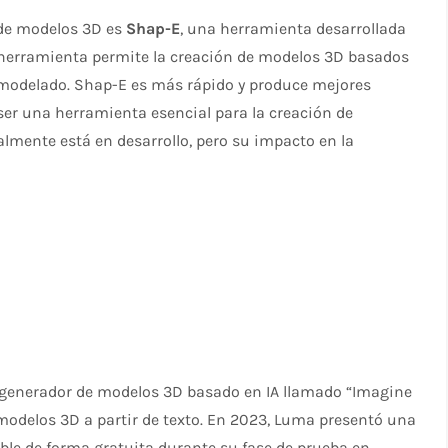
 de modelos 3D es
Shap-E
, una herramienta desarrollada
 herramienta permite la creación de modelos 3D basados
de modelado. Shap-E es más rápido y produce mejores
ser una herramienta esencial para la creación de
ualmente está en desarrollo, pero su impacto en la
 generador de modelos 3D basado en IA llamado “Imagine
modelos 3D a partir de texto. En 2023, Luma presentó una
ble de forma gratuita durante su fase de prueba en