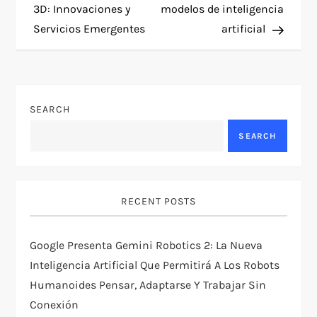
s
3D: Innovaciones y
modelos de inteligencia
t
Servicios Emergentes
artificial
n
a
SEARCH
v
SEARCH
i
g
RECENT POSTS
a
Google Presenta Gemini Robotics 2: La Nueva
t
Inteligencia Artificial Que Permitirá A Los Robots
Humanoides Pensar, Adaptarse Y Trabajar Sin
i
Conexión