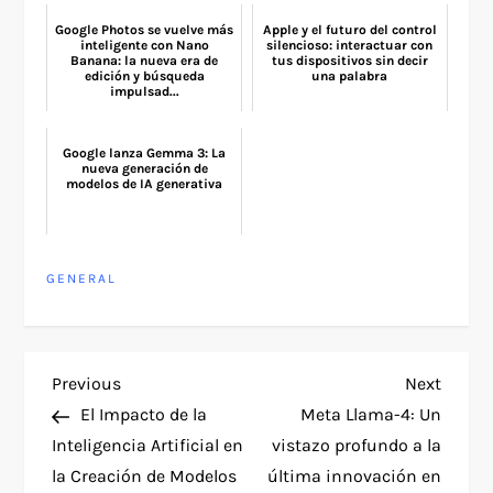
Google Photos se vuelve más
Apple y el futuro del control
inteligente con Nano
silencioso: interactuar con
Banana: la nueva era de
tus dispositivos sin decir
edición y búsqueda
una palabra
impulsad...
Google lanza Gemma 3: La
nueva generación de
modelos de IA generativa
GENERAL
P
Previous
Next
Previous
Next
Post
Post
El Impacto de la
Meta Llama-4: Un
o
Inteligencia Artificial en
vistazo profundo a la
la Creación de Modelos
última innovación en