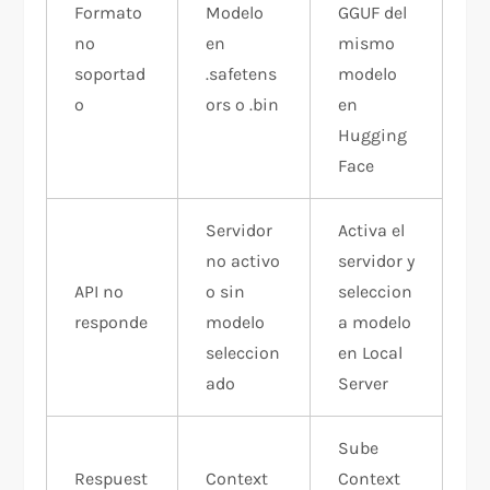
Formato
Modelo
GGUF del
no
en
mismo
soportad
.safetens
modelo
o
ors o .bin
en
Hugging
Face
Servidor
Activa el
no activo
servidor y
API no
o sin
seleccion
responde
modelo
a modelo
seleccion
en Local
ado
Server
Sube
Respuest
Context
Context