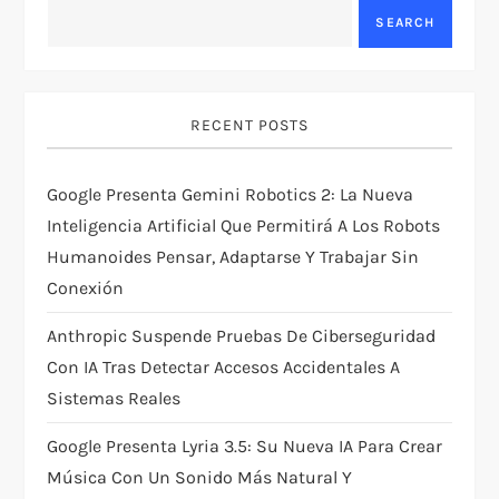
i
SEARCH
g
a
RECENT POSTS
t
Google Presenta Gemini Robotics 2: La Nueva
i
Inteligencia Artificial Que Permitirá A Los Robots
Humanoides Pensar, Adaptarse Y Trabajar Sin
o
Conexión
n
Anthropic Suspende Pruebas De Ciberseguridad
Con IA Tras Detectar Accesos Accidentales A
Sistemas Reales
Google Presenta Lyria 3.5: Su Nueva IA Para Crear
Música Con Un Sonido Más Natural Y