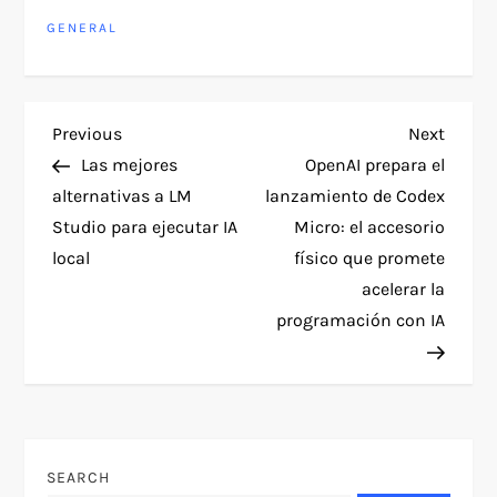
GENERAL
P
Previous
Next
Previous
Next
Post
Post
Las mejores
OpenAI prepara el
o
alternativas a LM
lanzamiento de Codex
Studio para ejecutar IA
Micro: el accesorio
s
local
físico que promete
t
acelerar la
programación con IA
n
a
v
SEARCH