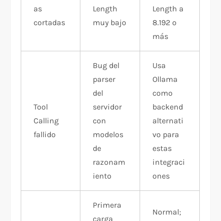
as
Length
Length a
cortadas
muy bajo
8.192 o
más
Bug del
Usa
parser
Ollama
del
como
Tool
servidor
backend
Calling
con
alternati
fallido
modelos
vo para
de
estas
razonam
integraci
iento
ones
Primera
Normal;
carga