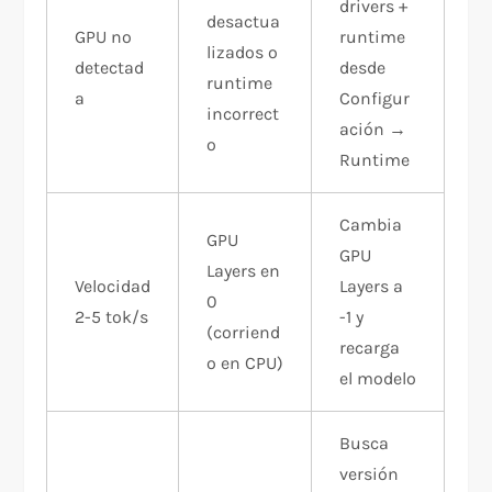
drivers +
desactua
GPU no
runtime
lizados o
detectad
desde
runtime
a
Configur
incorrect
ación →
o
Runtime
Cambia
GPU
GPU
Layers en
Velocidad
Layers a
0
2-5 tok/s
-1 y
(corriend
recarga
o en CPU)
el modelo
Busca
versión