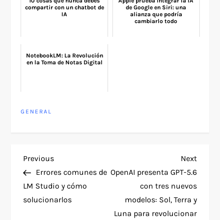
10 cosas que nunca debes
Apple prueba integrar la IA
compartir con un chatbot de
de Google en Siri: una
IA
alianza que podría
cambiarlo todo
NotebookLM: La Revolución
en la Toma de Notas Digital
GENERAL
P
Previous
Next
Previous
Next
Post
Post
Errores comunes de
OpenAI presenta GPT-5.6
o
LM Studio y cómo
con tres nuevos
solucionarlos
modelos: Sol, Terra y
s
Luna para revolucionar