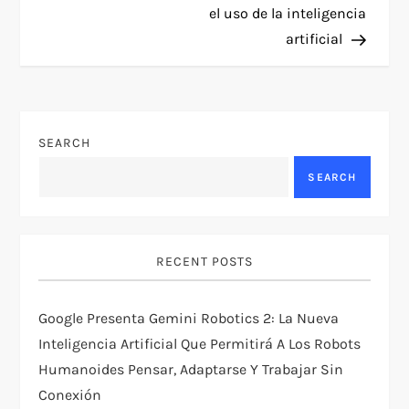
t
el uso de la inteligencia
artificial
n
a
v
SEARCH
SEARCH
i
g
RECENT POSTS
a
t
Google Presenta Gemini Robotics 2: La Nueva
Inteligencia Artificial Que Permitirá A Los Robots
i
Humanoides Pensar, Adaptarse Y Trabajar Sin
Conexión
o