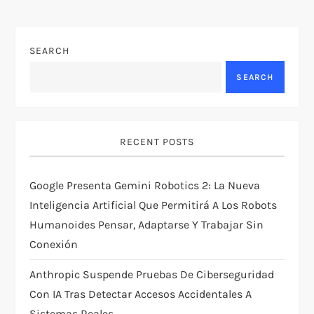
a
v
SEARCH
SEARCH
i
g
RECENT POSTS
a
t
Google Presenta Gemini Robotics 2: La Nueva
Inteligencia Artificial Que Permitirá A Los Robots
i
Humanoides Pensar, Adaptarse Y Trabajar Sin
Conexión
o
Anthropic Suspende Pruebas De Ciberseguridad
n
Con IA Tras Detectar Accesos Accidentales A
Sistemas Reales