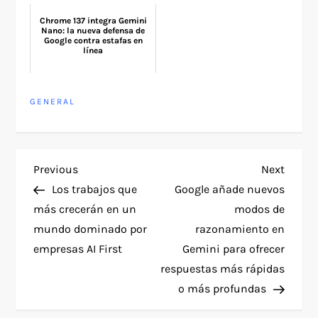
Chrome 137 integra Gemini
Nano: la nueva defensa de
Google contra estafas en
línea
GENERAL
P
Previous
Next
Previous
Next
Post
Post
Los trabajos que
Google añade nuevos
o
más crecerán en un
modos de
mundo dominado por
razonamiento en
s
empresas AI First
Gemini para ofrecer
t
respuestas más rápidas
o más profundas
n