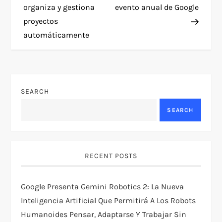
s
organiza y gestiona
evento anual de Google
t
proyectos
automáticamente
n
a
v
SEARCH
SEARCH
i
g
RECENT POSTS
a
t
Google Presenta Gemini Robotics 2: La Nueva
Inteligencia Artificial Que Permitirá A Los Robots
i
Humanoides Pensar, Adaptarse Y Trabajar Sin