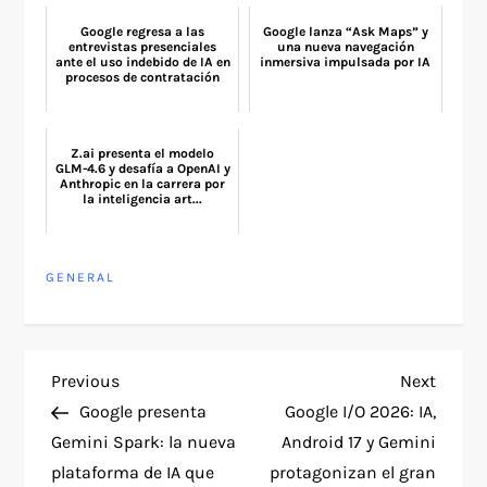
Google regresa a las
Google lanza “Ask Maps” y
entrevistas presenciales
una nueva navegación
ante el uso indebido de IA en
inmersiva impulsada por IA
procesos de contratación
Z.ai presenta el modelo
GLM-4.6 y desafía a OpenAI y
Anthropic en la carrera por
la inteligencia art...
GENERAL
P
Previous
Next
Previous
Next
Post
Post
Google presenta
Google I/O 2026: IA,
o
Gemini Spark: la nueva
Android 17 y Gemini
plataforma de IA que
protagonizan el gran