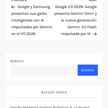
P
Post
Post
Google y Samsung
Google I/O 2026: Google
o
presentan sus gafas
presenta Gemini Omni y
inteligentes con IA
la nueva generación
s
impulsadas por Gemini
Gemini 3.5 Flash
t
en el I/O 2026
impulsada por IA
n
a
SEARCH
v
SEARCH
i
g
RECENT POSTS
a
Google Presenta Gemini Robotics 2: La Nueva